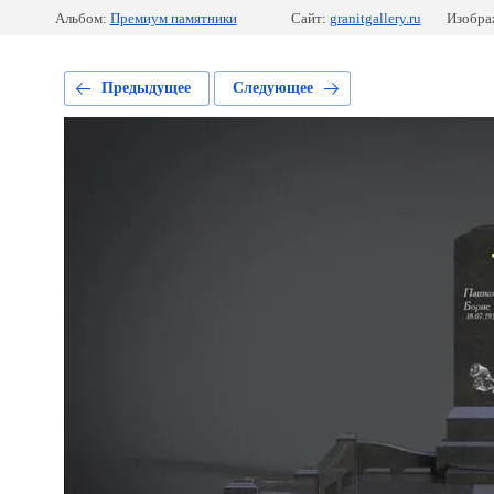
Альбом:
Премиум памятники
Сайт:
granitgallery.ru
Изобра
Предыдущее
Следующее