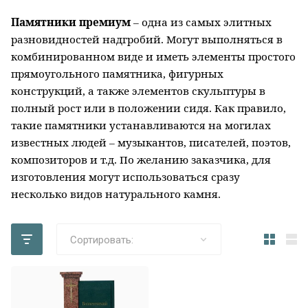
Возрождение гранит
Памятники премиум
– одна из самых элитных
разновидностей надгробий. Могут выполняться в
Сюскюянсаари или «валаамский
комбинированном виде и иметь элементы простого
гранит»
прямоугольного памятника, фигурных
конструкций, а также элементов скульптуры в
Лезниковский гранит
полный рост или в положении сидя. Как правило,
такие памятники устанавливаются на могилах
Змеевик или серпентинит гранит
известных людей – музыкантов, писателей, поэтов,
композиторов и т.д. По желанию заказчика, для
Лабрадорит гранит
изготовления могут использоваться сразу
несколько видов натурального камня.
Гранатовый гранит или
амфиболит
Сортировать:
Калгуваара гранит
Коелга мрамор