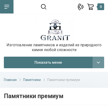
0
назад
назад
О компании
Материалы
Изготовление памятников и изделий из природного
Отзывы
Гранит. Габбро-Диабаз или
камня любой сложности
габбродолерит
Показать меню
Дымовский гранит
Сопка Бунтина или зеленый
Главная
Памятники
Памятники премиум
пироксенит
Мансуровский гранит
Памятники премиум
Капустинский гранит